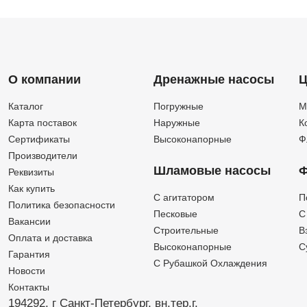
О компании
Дренажные насосы
Ц
Каталог
Погружные
М
Карта поставок
Наружные
К
Сертификаты
Высоконапорные
Ф
Производители
Шламовые насосы
Ф
Реквизиты
Как купить
C агитатором
П
Политика безопасности
Песковые
C
Вакансии
Строительные
В
Оплата и доставка
Высоконапорные
С
Гарантия
С Рубашкой Охлаждения
Новости
Контакты
194292, г Санкт-Петербург,
вн.тер.г.