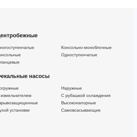
SMM65-40-250-3/4
SMM65-40-250-30/2
SMM65-40-315-22/2
SMM65-40-315-30/2
ентробежные
SMM65-40-315-37/2
SMM65-40-315-4/4
ногоступенчатые
Консольно-моноблочные
SMM65-40-315-45/2
онсольные
Одноступенчатые
SMM65-40-315-5,5/4
ланцевые
SMM65-40-315-7,5/4
екальные насосы
SMM65-50-160 -11/2
SMM65-50-160 -5,5/2
огружные
Наружные
SMM65-50-160 -7,5/2
 измельчителем
С рубашкой охлаждения
SMM65-50-160-0,75/4
зрывозащищенные
Высоконапорные
SMM65-50-160-1,1/4
ухой установки
Самовсасывающие
SMM65-50-160-1,5/4
SMM80-50-200-1,1/4
SMM80-50-200-1,5/4