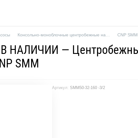
асосы
Консольно-моноблочные центробежные насосы
CNP SMM5
— В НАЛИЧИИ — Центробежны
CNP SMM
Артикул:
SMM50-32-160 -3/2