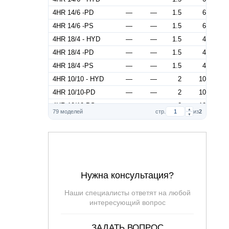
4HR 14/6 -PD
—
—
1.5
6
4HR 14/6 -PS
—
—
1.5
6
4HR 18/4 - HYD
—
—
1.5
4
4HR 18/4 -PD
—
—
1.5
4
4HR 18/4 -PS
—
—
1.5
4
4HR 10/10 - HYD
—
—
2
10
4HR 10/10-PD
—
—
2
10
4HR 10/10-PS
—
—
2
10
▲
79 моделей
стр.
из
2
▼
4HR 14/8 - HYD
—
—
2
8
4HR 14/8 -PD
—
—
2
8
4HR 14/8 -PS
—
—
2
8
4HR 18/6 - HYD
—
—
2
6
4HR 18/6 -PD
—
—
2
6
Нужна консультация?
4HR 18/6 -PS
—
—
2
6
Наши специалисты ответят на любой
4HR 10/15 - HYD
—
—
3
15
интересующий вопрос
4HR 10/15-PD
—
—
3
15
4HR 10/15-PS
—
—
3
15
ЗАДАТЬ ВОПРОС