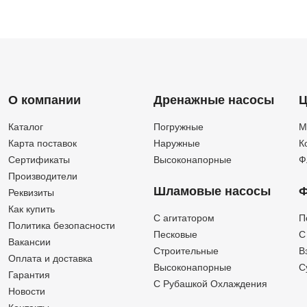
О компании
Дренажные насосы
Ц
Каталог
Погружные
М
Карта поставок
Наружные
К
Сертификаты
Высоконапорные
Ф
Производители
Шламовые насосы
Ф
Реквизиты
Как купить
C агитатором
П
Политика безопасности
Песковые
C
Вакансии
Строительные
В
Оплата и доставка
Высоконапорные
С
Гарантия
С Рубашкой Охлаждения
Новости