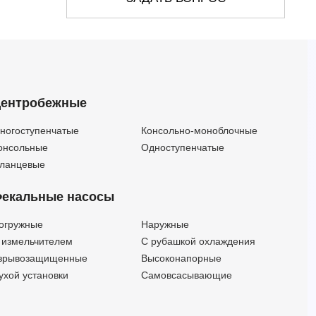
4HR 14/12 - HYD
—
—
3
12
4HR 14/12-PD
—
—
3
12
4HR 14/12-PS
—
—
3
12
4HR 18/9 - HYD
—
—
3
9
4HR 18/9 -PD
—
—
3
9
ентробежные
4HR 18/9 -PS
—
—
3
9
4HR 10/20 - HYD
—
—
4
20
ногоступенчатые
Консольно-моноблочные
4HR 10/20-PD
—
—
4
20
онсольные
Одноступенчатые
4HR 10/23-PS
—
—
4
23
ланцевые
4HR 14/16 - HYD
—
—
4
16
екальные насосы
4HR 14/16-PD
—
—
4
16
4HR 14/16-PS
—
—
4
16
огружные
Наружные
4HR 18/12 - HYD
—
—
4
12
 измельчителем
С рубашкой охлаждения
4HR 18/12-PD
—
—
4
12
зрывозащищенные
Высоконапорные
4HR 18/12-PS
—
—
4
12
ухой установки
Самовсасывающие
4HR 10/28 - HYD
—
—
5.5
28
4HR 10/28-PD
—
—
5.5
28