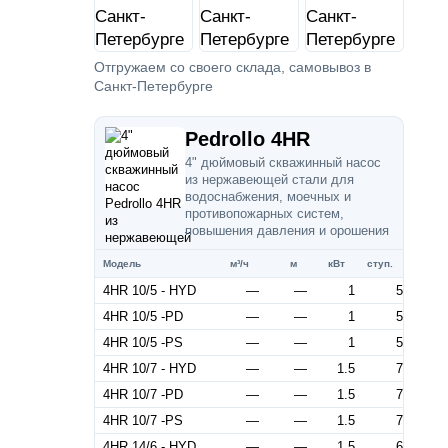
Отгружаем со своего склада, самовывоз в
Санкт-Петербурге
Pedrollo 4HR
4" дюймовый скважинный насос
из нержавеющей стали для
водоснабжения, моечных и
противопожарных систем,
повышения давления и орошения
Модель
м³/ч
м
кВт
ступ.
4HR 10/5 - HYD
—
—
1
5
4HR 10/5 -PD
—
—
1
5
4HR 10/5 -PS
—
—
1
5
4HR 10/7 - HYD
—
—
1.5
7
4HR 10/7 -PD
—
—
1.5
7
4HR 10/7 -PS
—
—
1.5
7
4HR 14/6 - HYD
—
—
1.5
6