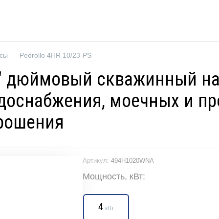
осы
Pedrollo 4HR 10/23-PS
 4" дюймовый скважинный н
водоснабжения, моечных и п
рошения
Артикул:
494H1020WNA
Мощность, кВт:
4
кВт