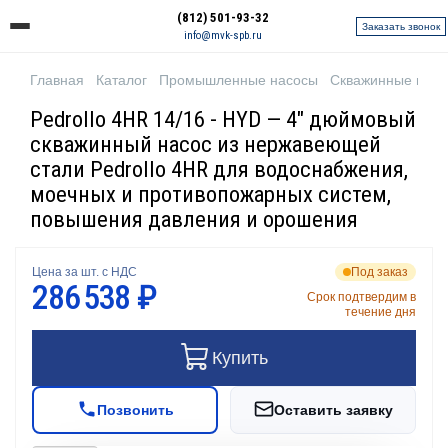
(812) 501-93-32
Заказать звонок
info@mvk-spb.ru
Главная
Каталог
Промышленные насосы
Скважинные нас
Pedrollo 4HR 14/16 - HYD — 4" дюймовый
скважинный насос из нержавеющей
стали Pedrollo 4HR для водоснабжения,
моечных и противопожарных систем,
повышения давления и орошения
Цена за шт. с НДС
Под заказ
286 538 ₽
Срок подтвердим в
течение дня
Купить
Позвонить
Оставить заявку