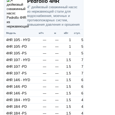
Pedrollo 4HR
4" дюймовый скважинный насос
из нержавеющей стали для
водоснабжения, моечных и
противопожарных систем,
повышения давления и орошения
Модель
м³/ч
м
кВт
ступ.
4HR 10/5 - HYD
—
—
1
5
4HR 10/5 -PD
—
—
1
5
4HR 10/5 -PS
—
—
1
5
4HR 10/7 - HYD
—
—
1.5
7
4HR 10/7 -PD
—
—
1.5
7
4HR 10/7 -PS
—
—
1.5
7
4HR 14/6 - HYD
—
—
1.5
6
4HR 14/6 -PD
—
—
1.5
6
4HR 14/6 -PS
—
—
1.5
6
4HR 18/4 - HYD
—
—
1.5
4
4HR 18/4 -PD
—
—
1.5
4
4HR 18/4 -PS
—
—
1.5
4