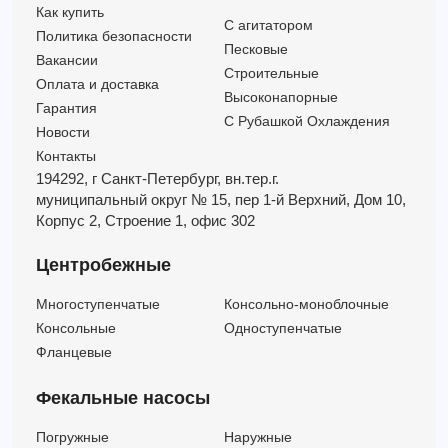
4HR 18/16-PD
—
—
5.5
16
Как купить
C агитатором
4HR 18/16-PS
—
—
5.5
16
Политика безопасности
Песковые
4HR 14/29 - HYD
—
—
7.5
29
Вакансии
Строительные
Оплата и доставка
4HR 14/29-PD
—
—
7.5
29
Высоконапорные
Гарантия
С Рубашкой Охлаждения
Новости
Контакты
194292, г Санкт-Петербург,
вн.тер.г.
муниципальный округ № 15,
пер 1-й Верхний,
Дом 10,
Корпус 2,
Строение 1,
офис 302
Центробежные
Многоступенчатые
Консольно-моноблочные
Консольные
Одноступенчатые
Фланцевые
Фекальные насосы
Погружные
Наружные