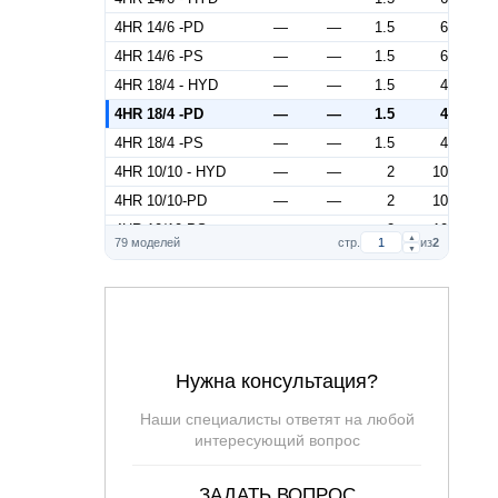
4HR 14/6 -PD
—
—
1.5
6
4HR 14/6 -PS
—
—
1.5
6
4HR 18/4 - HYD
—
—
1.5
4
4HR 18/4 -PD
—
—
1.5
4
4HR 18/4 -PS
—
—
1.5
4
4HR 10/10 - HYD
—
—
2
10
4HR 10/10-PD
—
—
2
10
4HR 10/10-PS
—
—
2
10
▲
79 моделей
стр.
из
2
▼
4HR 14/8 - HYD
—
—
2
8
4HR 14/8 -PD
—
—
2
8
4HR 14/8 -PS
—
—
2
8
4HR 18/6 - HYD
—
—
2
6
4HR 18/6 -PD
—
—
2
6
Нужна консультация?
4HR 18/6 -PS
—
—
2
6
Наши специалисты ответят на любой
4HR 10/15 - HYD
—
—
3
15
интересующий вопрос
4HR 10/15-PD
—
—
3
15
4HR 10/15-PS
—
—
3
15
ЗАДАТЬ ВОПРОС