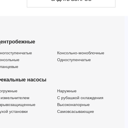
4HR 14/12 - HYD
—
—
3
12
4HR 14/12-PD
—
—
3
12
4HR 14/12-PS
—
—
3
12
4HR 18/9 - HYD
—
—
3
9
4HR 18/9 -PD
—
—
3
9
ентробежные
4HR 18/9 -PS
—
—
3
9
4HR 10/20 - HYD
—
—
4
20
ногоступенчатые
Консольно-моноблочные
4HR 10/20-PD
—
—
4
20
онсольные
Одноступенчатые
4HR 10/23-PS
—
—
4
23
ланцевые
4HR 14/16 - HYD
—
—
4
16
екальные насосы
4HR 14/16-PD
—
—
4
16
4HR 14/16-PS
—
—
4
16
огружные
Наружные
4HR 18/12 - HYD
—
—
4
12
 измельчителем
С рубашкой охлаждения
4HR 18/12-PD
—
—
4
12
зрывозащищенные
Высоконапорные
4HR 18/12-PS
—
—
4
12
ухой установки
Самовсасывающие
4HR 10/28 - HYD
—
—
5.5
28
4HR 10/28-PD
—
—
5.5
28