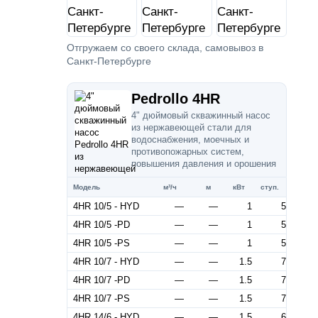
Отгружаем со своего склада, самовывоз в
Санкт-Петербурге
Pedrollo 4HR
4" дюймовый скважинный насос
из нержавеющей стали для
водоснабжения, моечных и
противопожарных систем,
повышения давления и орошения
Модель
м³/ч
м
кВт
ступ.
4HR 10/5 - HYD
—
—
1
5
4HR 10/5 -PD
—
—
1
5
4HR 10/5 -PS
—
—
1
5
4HR 10/7 - HYD
—
—
1.5
7
4HR 10/7 -PD
—
—
1.5
7
4HR 10/7 -PS
—
—
1.5
7
4HR 14/6 - HYD
—
—
1.5
6