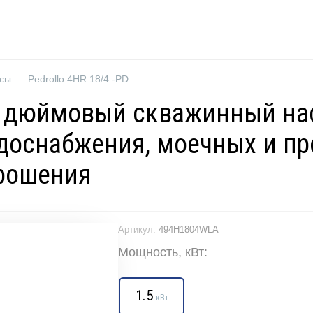
осы
Pedrollo 4HR 18/4 -PD
 4" дюймовый скважинный н
водоснабжения, моечных и п
рошения
Артикул:
494H1804WLA
Мощность, кВт:
1.5
кВт