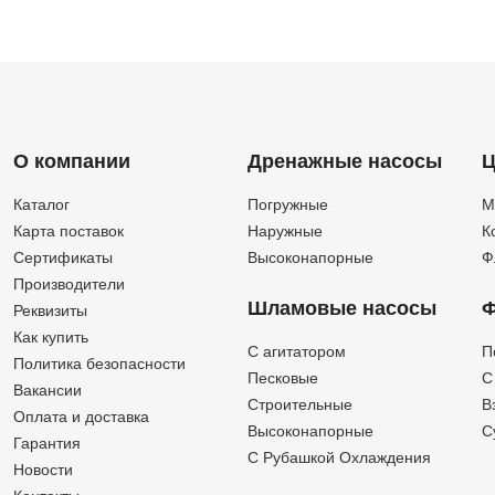
О компании
Дренажные насосы
Ц
Каталог
Погружные
М
Карта поставок
Наружные
К
Сертификаты
Высоконапорные
Ф
Производители
Шламовые насосы
Ф
Реквизиты
Как купить
C агитатором
П
Политика безопасности
Песковые
C
Вакансии
Строительные
В
Оплата и доставка
Высоконапорные
С
Гарантия
С Рубашкой Охлаждения
Новости