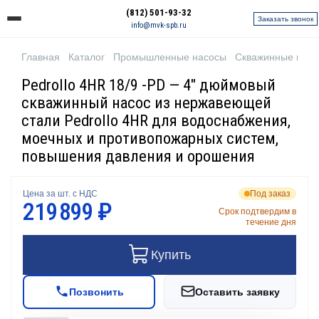
(812) 501-93-32
Заказать звонок
info@mvk-spb.ru
Главная
Каталог
Промышленные насосы
Скважинные нас
Pedrollo 4HR 18/9 -PD — 4" дюймовый
скважинный насос из нержавеющей
стали Pedrollo 4HR для водоснабжения,
моечных и противопожарных систем,
повышения давления и орошения
Цена за шт. с НДС
Под заказ
219 899 ₽
Срок подтвердим в
течение дня
Купить
Позвонить
Оставить заявку