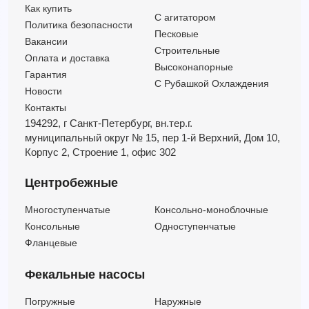
4HR 18/16-PD
—
—
5.5
16
Как купить
C агитатором
4HR 18/16-PS
—
—
5.5
16
Политика безопасности
Песковые
4HR 14/29 - HYD
—
—
7.5
29
Вакансии
Строительные
Оплата и доставка
4HR 14/29-PD
—
—
7.5
29
Высоконапорные
Гарантия
С Рубашкой Охлаждения
Новости
Контакты
194292, г Санкт-Петербург,
вн.тер.г.
муниципальный округ № 15,
пер 1-й Верхний,
Дом 10,
Корпус 2,
Строение 1,
офис 302
Центробежные
Многоступенчатые
Консольно-моноблочные
Консольные
Одноступенчатые
Фланцевые
Фекальные насосы
Погружные
Наружные