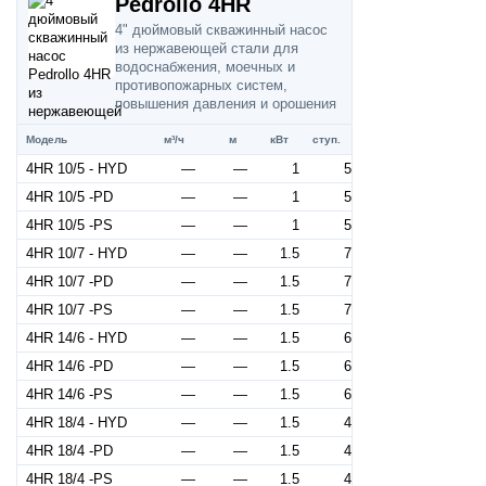
Pedrollo 4HR
4" дюймовый скважинный насос
из нержавеющей стали для
водоснабжения, моечных и
противопожарных систем,
повышения давления и орошения
Модель
м³/ч
м
кВт
ступ.
4HR 10/5 - HYD
—
—
1
5
4HR 10/5 -PD
—
—
1
5
4HR 10/5 -PS
—
—
1
5
4HR 10/7 - HYD
—
—
1.5
7
4HR 10/7 -PD
—
—
1.5
7
4HR 10/7 -PS
—
—
1.5
7
4HR 14/6 - HYD
—
—
1.5
6
4HR 14/6 -PD
—
—
1.5
6
4HR 14/6 -PS
—
—
1.5
6
4HR 18/4 - HYD
—
—
1.5
4
4HR 18/4 -PD
—
—
1.5
4
4HR 18/4 -PS
—
—
1.5
4