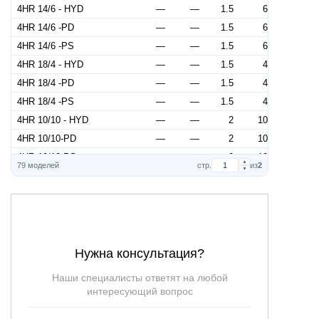
4HR 14/6 - HYD
—
—
1.5
6
4HR 14/6 -PD
—
—
1.5
6
4HR 14/6 -PS
—
—
1.5
6
4HR 18/4 - HYD
—
—
1.5
4
4HR 18/4 -PD
—
—
1.5
4
4HR 18/4 -PS
—
—
1.5
4
4HR 10/10 - HYD
—
—
2
10
4HR 10/10-PD
—
—
2
10
4HR 10/10-PS
—
—
2
10
▲
79 моделей
стр.
из
2
▼
4HR 14/8 - HYD
—
—
2
8
4HR 14/8 -PD
—
—
2
8
4HR 14/8 -PS
—
—
2
8
4HR 18/6 - HYD
—
—
2
6
4HR 18/6 -PD
—
—
2
6
Нужна консультация?
4HR 18/6 -PS
—
—
2
6
Наши специалисты ответят на любой
4HR 10/15 - HYD
—
—
3
15
интересующий вопрос
4HR 10/15-PD
—
—
3
15