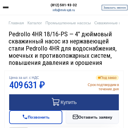
(812) 501-93-32
Заказать звонок
info@mvk-spb.ru
Главная
Каталог
Промышленные насосы
Скважинные нас
Pedrollo 4HR 18/16-PS — 4" дюймовый
скважинный насос из нержавеющей
стали Pedrollo 4HR для водоснабжения,
моечных и противопожарных систем,
повышения давления и орошения
Цена за шт. с НДС
Под заказ
409 631 ₽
Срок подтвердим в
течение дня
Купить
Позвонить
Оставить заявку