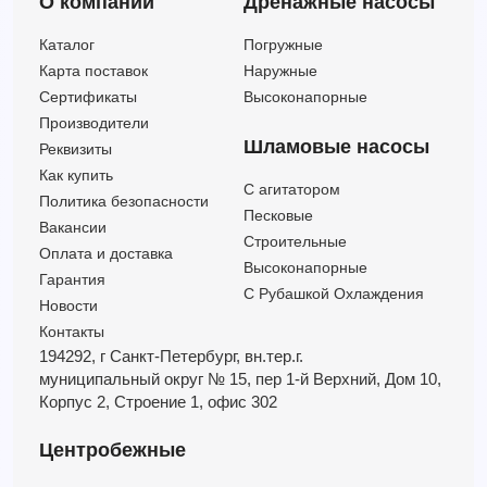
О компании
Дренажные насосы
4HR 10/28-PD
—
—
5.5
28
4HR 10/28-PS
—
—
5.5
28
Каталог
Погружные
4HR 14/21 - HYD
—
—
5.5
21
Карта поставок
Наружные
4HR 14/21-PD
—
—
5.5
21
Сертификаты
Высоконапорные
4HR 14/21-PS
—
—
5.5
21
Производители
4HR 18/16 - HYD
—
—
5.5
16
Шламовые насосы
Реквизиты
4HR 18/16-PD
—
—
5.5
16
Как купить
C агитатором
4HR 18/16-PS
—
—
5.5
16
Политика безопасности
Песковые
4HR 14/29 - HYD
—
—
7.5
29
Вакансии
Строительные
Оплата и доставка
4HR 14/29-PD
—
—
7.5
29
Высоконапорные
Гарантия
С Рубашкой Охлаждения
Новости
Контакты
194292, г Санкт-Петербург,
вн.тер.г.
муниципальный округ № 15,
пер 1-й Верхний,
Дом 10,
Корпус 2,
Строение 1,
офис 302
Центробежные