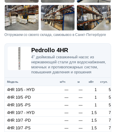
Отгружаем со своего склада, самовывоз в Санкт-Петербурге
Pedrollo 4HR
4" дюймовый скважинный насос из
нержавеющей стали для водоснабжения,
моечных и противопожарных систем,
повышения давления и орошения
Модель
м³/ч
м
кВт
ступ.
4HR 10/5 - HYD
—
—
1
5
4HR 10/5 -PD
—
—
1
5
4HR 10/5 -PS
—
—
1
5
4HR 10/7 - HYD
—
—
1.5
7
4HR 10/7 -PD
—
—
1.5
7
4HR 10/7 -PS
—
—
1.5
7