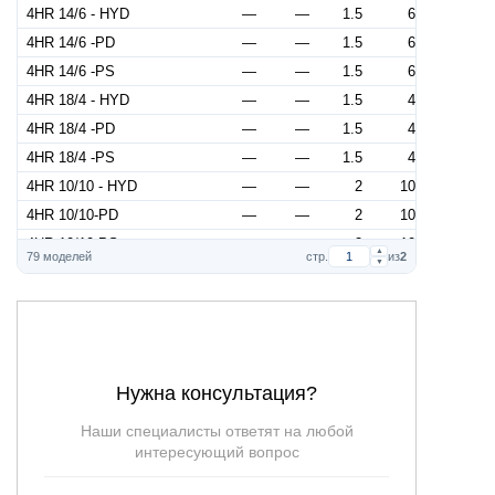
4HR 14/6 - HYD
—
—
1.5
6
4HR 14/6 -PD
—
—
1.5
6
4HR 14/6 -PS
—
—
1.5
6
4HR 18/4 - HYD
—
—
1.5
4
4HR 18/4 -PD
—
—
1.5
4
4HR 18/4 -PS
—
—
1.5
4
4HR 10/10 - HYD
—
—
2
10
4HR 10/10-PD
—
—
2
10
4HR 10/10-PS
—
—
2
10
▲
79 моделей
стр.
из
2
▼
4HR 14/8 - HYD
—
—
2
8
4HR 14/8 -PD
—
—
2
8
4HR 14/8 -PS
—
—
2
8
4HR 18/6 - HYD
—
—
2
6
4HR 18/6 -PD
—
—
2
6
Нужна консультация?
4HR 18/6 -PS
—
—
2
6
Наши специалисты ответят на любой
4HR 10/15 - HYD
—
—
3
15
интересующий вопрос
4HR 10/15-PD
—
—
3
15