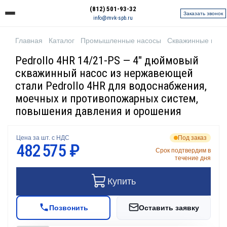
(812) 501-93-32
Заказать звонок
info@mvk-spb.ru
Главная
Каталог
Промышленные насосы
Скважинные нас
Pedrollo 4HR 14/21-PS — 4" дюймовый
скважинный насос из нержавеющей
стали Pedrollo 4HR для водоснабжения,
моечных и противопожарных систем,
повышения давления и орошения
Цена за шт. с НДС
Под заказ
482 575 ₽
Срок подтвердим в
течение дня
Купить
Позвонить
Оставить заявку