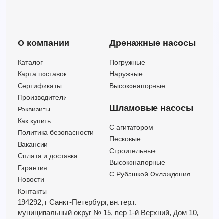
3LMHSW/I 50-200/15 IE3 (Артикул 1332989106I)
60
70
15
3LMHSW/I 65-160/15 IE3 (Артикул 1348179104I)
132
44
15
3LMHSW/I 65-200/15 IE3 (Артикул 1349179104I)
132
49
15
О компании
Дренажные насосы
3LMHSW/I 80-160/15 IE3 (Артикул 1393179104I)
216
33.30
15
3LMHSW/I 80-160/15R IE3 (Артикул 1393269104I)
216
29.70
15
Каталог
Погружные
3LMHSW/I 65-200/18,5 IE3 (Артикул 1349189104I)
132
56.50
18.5
Карта поставок
Наружные
3LMHSW/I 80-160/18,5 IE3 (Артикул 1393189104I)
240
38.40
18.5
Сертификаты
Высоконапорные
3LMHSW/I 65-200/22 IE3 (Артикул 1349199104I)
132
64
22
Производители
Шламовые насосы
Реквизиты
Как купить
C агитатором
Политика безопасности
Песковые
Вакансии
Строительные
Оплата и доставка
Высоконапорные
Гарантия
С Рубашкой Охлаждения
Новости
Контакты
194292, г Санкт-Петербург,
вн.тер.г.
муниципальный округ № 15,
пер 1-й Верхний,
Дом 10,