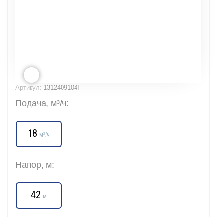
Артикул:
1312409104I
Подача, м³/ч:
18
м³/ч
Напор, м:
42
м