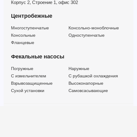
Корпус 2,
Строение 1,
офис 302
Центробежные
Многоступенчатые
Консольно-моноблочные
Консольные
Одноступенчатые
Фланцевые
Фекальные насосы
Погружные
Наружные
C измельчителем
С рубашкой охлаждения
Взрывозащищенные
Высоконапорные
Сухой установки
Самовсасывающие
© ООО "МВК СПБ" 2025 |
Политика безопасности
Все права защищены