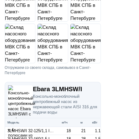
Отгружаем со своего склада, самовывоз в Санкт-
Петербурге
Ebara 3LMHSW/I
Консольно-моноблочный
центробежный насос из
нержавеющей стали AISI 316 для
подачи воды
Модель
м³/ч
м
кВт
3LMHSW/I 32-125/1,1 IE3 (Артикул 1302209304I)
18
21
1.1
3LMHSW/I 32-160/1,5 IE3 (Артикул 1302209604I)
18
28
1.5