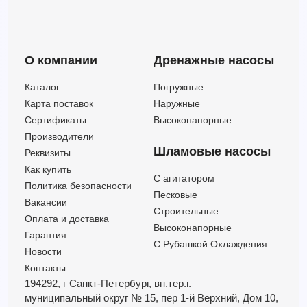
3LMHSW/I 50-200/15 IE3 (Артикул 1332989106I)
60
70
15
3LMHSW/I 65-160/15 IE3 (Артикул 1348179104I)
132
44
15
3LMHSW/I 65-200/15 IE3 (Артикул 1349179104I)
132
49
15
О компании
Дренажные насосы
3LMHSW/I 80-160/15 IE3 (Артикул 1393179104I)
216
33.30
15
3LMHSW/I 80-160/15R IE3 (Артикул 1393269104I)
216
29.70
15
Каталог
Погружные
3LMHSW/I 65-200/18,5 IE3 (Артикул 1349189104I)
132
56.50
18.5
Карта поставок
Наружные
3LMHSW/I 80-160/18,5 IE3 (Артикул 1393189104I)
240
38.40
18.5
Сертификаты
Высоконапорные
3LMHSW/I 65-200/22 IE3 (Артикул 1349199104I)
132
64
22
Производители
Шламовые насосы
Реквизиты
Как купить
C агитатором
Политика безопасности
Песковые
Вакансии
Строительные
Оплата и доставка
Высоконапорные
Гарантия
С Рубашкой Охлаждения
Новости
Контакты
194292, г Санкт-Петербург,
вн.тер.г.
муниципальный округ № 15,
пер 1-й Верхний,
Дом 10,