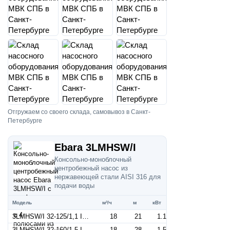
Отгружаем со своего склада, самовывоз в Санкт-
Петербурге
Ebara 3LMHSW/I
Консольно-моноблочный
центробежный насос из
нержавеющей стали AISI 316 для
подачи воды
Модель
м³/ч
м
кВт
3LMHSW/I 32-125/1,1 IE3 (Артикул 1302209304I)
18
21
1.1
3LMHSW/I 32-160/1,5 IE3 (Артикул 1302209604I)
18
28
1.5