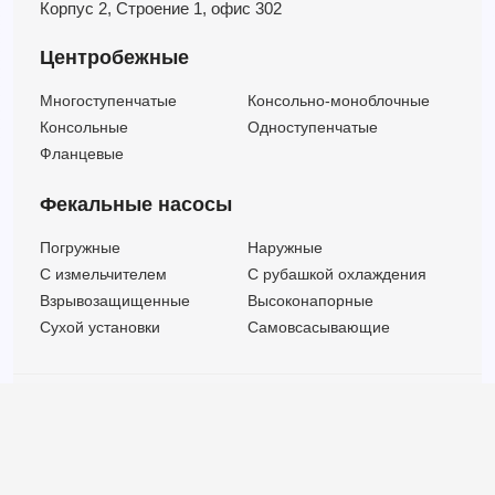
Корпус 2,
Строение 1,
офис 302
Центробежные
Многоступенчатые
Консольно-моноблочные
Консольные
Одноступенчатые
Фланцевые
Фекальные насосы
Погружные
Наружные
C измельчителем
С рубашкой охлаждения
Взрывозащищенные
Высоконапорные
Сухой установки
Самовсасывающие
© ООО "МВК СПБ" 2025 |
Политика безопасности
Все права защищены