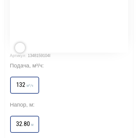
Артикул:
1348159104I
Подача, м³/ч:
132
м³/ч
Напор, м:
32.80
м