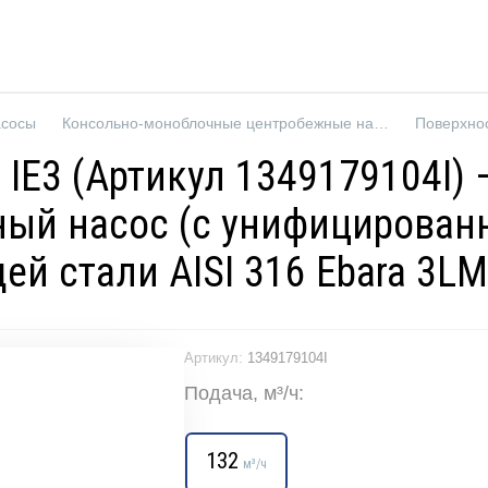
асосы
Консольно-моноблочные центробежные насосы
Поверхно
 IE3 (Артикул 1349179104I)
ый насос (с унифицированн
й стали AISI 316 Ebara 3L
Артикул:
1349179104I
Подача, м³/ч:
132
м³/ч