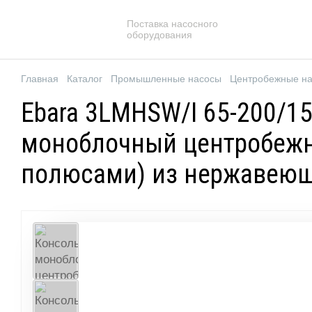
Поставка насосного
оборудования
Главная
Каталог
Промышленные насосы
Центробежные н
Ebara 3LMHSW/I 65-200/15
моноблочный центробежн
полюсами) из нержавеюще