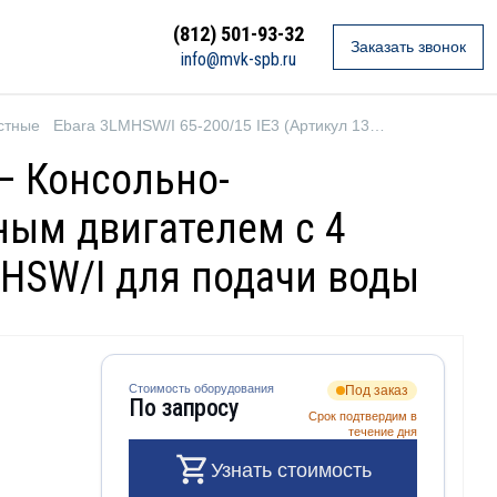
(812) 501-93-32
Заказать звонок
info@mvk-spb.ru
стные
Ebara 3LMHSW/I 65-200/15 IE3 (Артикул 1349179104I)
 — Консольно-
ым двигателем с 4
MHSW/I для подачи воды
Стоимость оборудования
Под заказ
По запросу
Срок подтвердим в
течение дня
Узнать стоимость