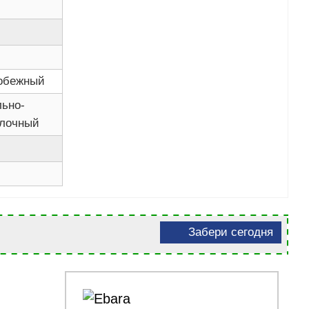
обежный
льно-
лочный
Забери сегодня