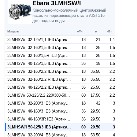
Ebara 3LMHSW/I
Консольно-моноблочный центробежный
насос из нержавеющей стали AISI 316
для подачи воды
Модель
м³/ч
м
кВт
3LMHSW/I 32-125/1,1 IE3 (Артикул 1302209304I)
18
21
1.1
3LMHSW/I 32-160/1,5 IE3 (Артикул 1302209604I)
18
28
1.5
3LMHSW/I 32-160/1,5R IE3 (Артикул 1302209104I)
18
28
1.5
3LMHSW/I 40-125/1,5 IE3 (Артикул 1322379104I)
36
19
1.5
3LMHSW/I 32-160/2,2 IE3 (Артикул 1302309104I)
18
35.50
2.2
3LMHSW/I 32-160/2,2 R IE3 (Артикул 1302309304I)
18
35.50
2.2
3LMHSW/I 40-125/2,2 IE3 (Артикул 1322279104I)
36
25.50
2.2
3LMHSW/I50-125/2,2 220/380-50IE3 (Артикул 1332509104I)
60
17.50
2.2
3LMHSW/I 32-200/3 IE3 (Артикул 1312409104I)
18
42
3
3LMHSW/I 40-160/3 IE3 (Артикул 1322409604I)
36
29.50
3
3LMHSW/I 40-160/3R IE3 (Артикул 1322409204I)
36
29.50
3
3LMHSW/I 50-125/3 IE3 (Артикул 1332559104I)
60
20.50
3
3LMHSW/I 32-200/4 IE3 (Артикул 1312559104I)
18
53.50
4