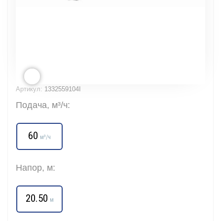
Артикул:
1332559104I
Подача, м³/ч:
60
м³/ч
Напор, м:
20.50
м