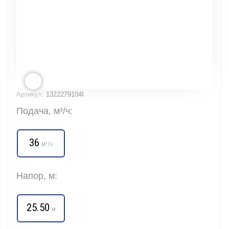
Артикул:
1322279104I
Подача, м³/ч:
36
м³/ч
Напор, м:
25.50
м