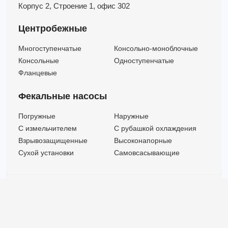
Корпус 2,
Строение 1,
офис 302
Центробежные
Многоступенчатые
Консольно-моноблочные
Консольные
Одноступенчатые
Фланцевые
Фекальные насосы
Погружные
Наружные
C измельчителем
С рубашкой охлаждения
Взрывозащищенные
Высоконапорные
Сухой установки
Самовсасывающие
© ООО "МВК СПБ" 2025 |
Политика безопасности
Все права защищены