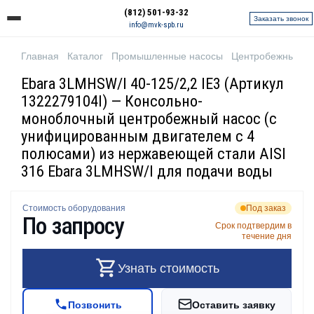
(812) 501-93-32
Заказать звонок
info@mvk-spb.ru
Главная
Каталог
Промышленные насосы
Центробежные н
Ebara 3LMHSW/I 40-125/2,2 IE3 (Артикул
1322279104I) — Консольно-
моноблочный центробежный насос (с
унифицированным двигателем с 4
полюсами) из нержавеющей стали AISI
316 Ebara 3LMHSW/I для подачи воды
Стоимость оборудования
Под заказ
По запросу
Срок подтвердим в
течение дня
Узнать стоимость
Позвонить
Оставить заявку