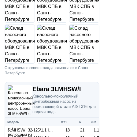
Отгружаем со своего склада, самовывоз в Санкт-
Петербурге
Ebara 3LMHSW/I
Консольно-моноблочный
центробежный насос из
нержавеющей стали AISI 316 для
подачи воды
Модель
м³/ч
м
кВт
3LMHSW/I 32-125/1,1 IE3 (Артикул 1302209304I)
18
21
1.1