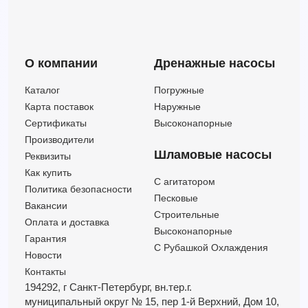
3LMHSW/I 50-200/15 IE3 (Артикул 1332989106I)
60
70
15
3LMHSW/I 65-160/15 IE3 (Артикул 1348179104I)
132
44
15
3LMHSW/I 65-200/15 IE3 (Артикул 1349179104I)
132
49
15
О компании
Дренажные насосы
3LMHSW/I 80-160/15 IE3 (Артикул 1393179104I)
216
33.30
15
3LMHSW/I 80-160/15R IE3 (Артикул 1393269104I)
216
29.70
15
Каталог
Погружные
3LMHSW/I 65-200/18,5 IE3 (Артикул 1349189104I)
132
56.50
18.5
Карта поставок
Наружные
3LMHSW/I 80-160/18,5 IE3 (Артикул 1393189104I)
240
38.40
18.5
Сертификаты
Высоконапорные
3LMHSW/I 65-200/22 IE3 (Артикул 1349199104I)
132
64
22
Производители
Шламовые насосы
Реквизиты
Как купить
C агитатором
Политика безопасности
Песковые
Вакансии
Строительные
Оплата и доставка
Высоконапорные
Гарантия
С Рубашкой Охлаждения
Новости
Контакты
194292, г Санкт-Петербург,
вн.тер.г.
муниципальный округ № 15,
пер 1-й Верхний,
Дом 10,