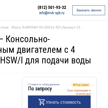
(812) 501-93-32
Заказать звонок
info@mvk-spb.ru
стные
Ebara 3LMHSW/I 50-200/11 IE3 (Артикул 1332969106I)
 — Консольно-
ым двигателем с 4
MHSW/I для подачи воды
Стоимость оборудования
Под заказ
По запросу
Срок подтвердим в
течение дня
Узнать стоимость