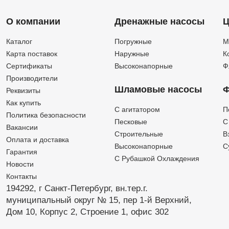
О компании
Дренажные насосы
Ц
Каталог
Погружные
М
Карта поставок
Наружные
К
Сертификаты
Высоконапорные
Ф
Производители
Шламовые насосы
Ф
Реквизиты
Как купить
C агитатором
П
Политика безопасности
Песковые
C
Вакансии
Строительные
В
Оплата и доставка
Высоконапорные
С
Гарантия
С Рубашкой Охлаждения
Новости
Контакты
194292, г Санкт-Петербург,
вн.тер.г.
муниципальный округ № 15,
пер 1-й Верхний,
Дом 10,
Корпус 2,
Строение 1,
офис 302