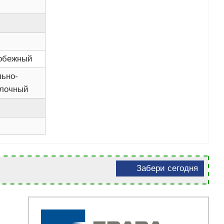
обежный
льно-
лочный
Забери сегодня