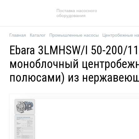
Поставка насосного
оборудования
Главная
Каталог
Промышленные насосы
Центробежные н
Ebara 3LMHSW/I 50-200/11
моноблочный центробежн
полюсами) из нержавеюще