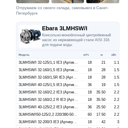
Отгружаем со своего склада, самовывоз в Санкт-
Петербурге
Ebara 3LMHSW/I
Консольно-моноблочный центробежный
насос из нержавеющей стали AISI 316
для подачи воды
Модель
м³/ч
м
кВт
3LMHSW/I 32-125/1,1 IE3 (Артикул 1302209304I)
18
21
1.1
3LMHSW/I 32-160/1,5 IE3 (Артикул 1302209604I)
18
28
1.5
3LMHSW/I 32-160/1,5R IE3 (Артикул 1302209104I)
18
28
1.5
3LMHSW/I 40-125/1,5 IE3 (Артикул 1322379104I)
36
19
1.5
3LMHSW/I 32-160/2,2 IE3 (Артикул 1302309104I)
18
35.50
2.2
3LMHSW/I 32-160/2,2 R IE3 (Артикул 1302309304I)
18
35.50
2.2
3LMHSW/I 40-125/2,2 IE3 (Артикул 1322279104I)
36
25.50
2.2
3LMHSW/I50-125/2,2 220/380-50IE3 (Артикул 1332509104I)
60
17.50
2.2
3LMHSW/I 32-200/3 IE3 (Артикул 1312409104I)
18
42
3