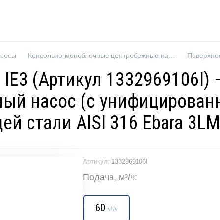
асосы
Консольно-моноблочные центробежные насосы
Поверхно
 IE3 (Артикул 1332969106I)
ый насос (с унифицированн
й стали AISI 316 Ebara 3L
Артикул:
1332969106I
Подача, м³/ч:
60
м³/ч