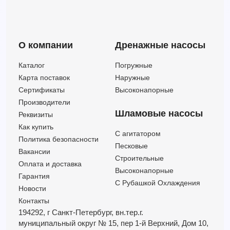
3LMHSW/I 50-200/15 IE3 (Артикул 1332989106I)
60
70
15
3LMHSW/I 65-160/15 IE3 (Артикул 1348179104I)
132
44
15
3LMHSW/I 65-200/15 IE3 (Артикул 1349179104I)
132
49
15
О компании
Дренажные насосы
3LMHSW/I 80-160/15 IE3 (Артикул 1393179104I)
216
33.30
15
3LMHSW/I 80-160/15R IE3 (Артикул 1393269104I)
216
29.70
15
Каталог
Погружные
3LMHSW/I 65-200/18,5 IE3 (Артикул 1349189104I)
132
56.50
18.5
Карта поставок
Наружные
3LMHSW/I 80-160/18,5 IE3 (Артикул 1393189104I)
240
38.40
18.5
Сертификаты
Высоконапорные
3LMHSW/I 65-200/22 IE3 (Артикул 1349199104I)
132
64
22
Производители
Шламовые насосы
Реквизиты
Как купить
C агитатором
Политика безопасности
Песковые
Вакансии
Строительные
Оплата и доставка
Высоконапорные
Гарантия
С Рубашкой Охлаждения
Новости
Контакты
194292, г Санкт-Петербург,
вн.тер.г.
муниципальный округ № 15,
пер 1-й Верхний,
Дом 10,