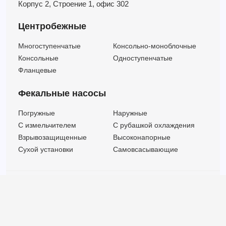
Корпус 2,
Строение 1,
офис 302
Центробежные
Многоступенчатые
Консольно-моноблочные
Консольные
Одноступенчатые
Фланцевые
Фекальные насосы
Погружные
Наружные
C измельчителем
С рубашкой охлаждения
Взрывозащищенные
Высоконапорные
Сухой установки
Самовсасывающие
© ООО "МВК СПБ" 2025 |
Политика безопасности
Все права защищены