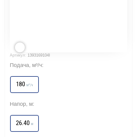
Артикул:
1393169104I
Подача, м³/ч:
180
м³/ч
Напор, м:
26.40
м