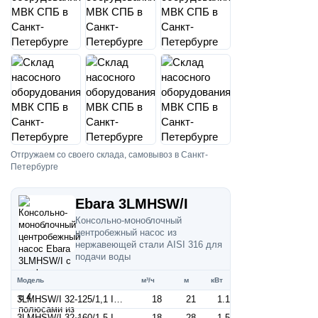
Отгружаем со своего склада, самовывоз в Санкт-
Петербурге
Ebara 3LMHSW/I
Консольно-моноблочный
центробежный насос из
нержавеющей стали AISI 316 для
подачи воды
Модель
м³/ч
м
кВт
3LMHSW/I 32-125/1,1 IE3 (Артикул 1302209304I)
18
21
1.1
3LMHSW/I 32-160/1,5 IE3 (Артикул 1302209604I)
18
28
1.5